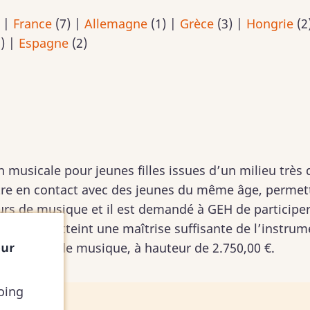
)
|
France
(7)
|
Allemagne
(1)
|
Grèce
(3)
|
Hongrie
(2
1)
|
Espagne
(2)
n musicale pour jeunes filles issues d’un milieu très d
tre en contact avec des jeunes du même âge, permett
urs de musique et il est demandé à GEH de participer
s auront atteint une maîtrise suffisante de l’instr
instrument de musique, à hauteur de 2.750,00 €.
our
oing