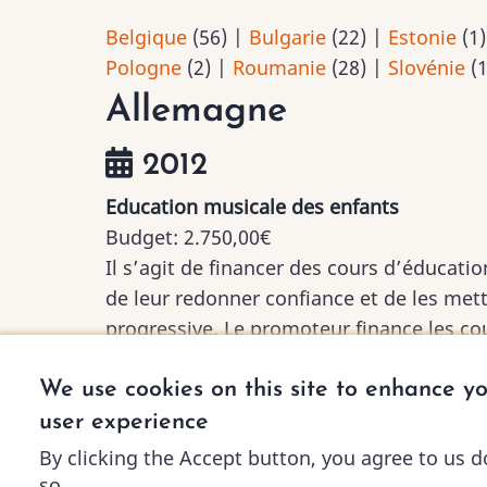
Belgique
(56)
|
Bulgarie
(22)
|
Estonie
(1
Pologne
(2)
|
Roumanie
(28)
|
Slovénie
(
Allemagne
2012
Education musicale des enfants
Budget:
2.750,00€
Il s’agit de financer des cours d’éducatio
de leur redonner confiance et de les met
progressive. Le promoteur finance les co
seront donnés aux étudiantes dès qu’elle
de 10 jours ainsi que l’acquisition d'un 
We use cookies on this site to enhance y
user experience
By clicking the Accept button, you agree to us d
so.